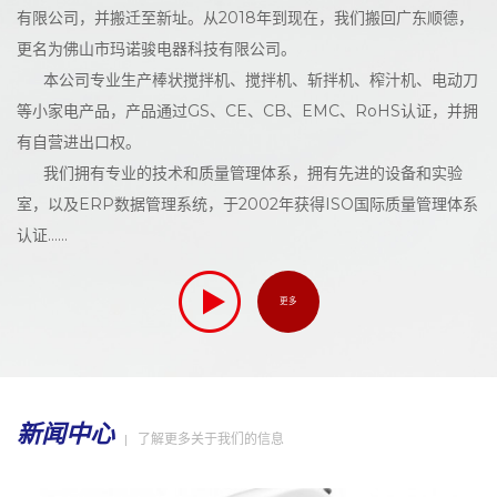
有限公司，并搬迁至新址。从2018年到现在，我们搬回广东顺德，
更名为佛山市玛诺骏电器科技有限公司。
本公司专业生产棒状搅拌机、搅拌机、斩拌机、榨汁机、电动刀
等小家电产品，产品通过GS、CE、CB、EMC、RoHS认证，并拥
有自营进出口权。
我们拥有专业的技术和质量管理体系，拥有先进的设备和实验
室，以及ERP数据管理系统，于2002年获得ISO国际质量管理体系
认证……
更多
新闻中心
|
了解更多关于我们的信息